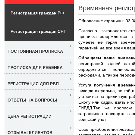
Временная регист
Регистрация граждан РФ
Обновление страницы: 03.0
Согласно законодательс
Регистрация граждан СНГ
прописка оформляется в 
сумеете не теряя времен
гарантией на все время ваш
ПОСТОЯННАЯ ПРОПИСКА
Обращаем ваше внимани
регистраций задней дат
ПРОПИСКА ДЛЯ РЕБЕНКА
определяется количест
расходами, а так же период
РЕГИСТРАЦИЯ ДЛЯ РВП
Услуга получения
времен
никогда актуальна, по той 
устроится на приличную раб
ОТВЕТЫ НА ВОПРОСЫ
школу или садик, взять ипо
ГИБДД.Так же прописк
заграничного паспорта, зап
ЦЕНА РЕГИСТРАЦИИ
воинский учет.
Срок приобретения
легаль
ОТЗЫВЫ КЛИЕНТОВ
составляет два-три раб