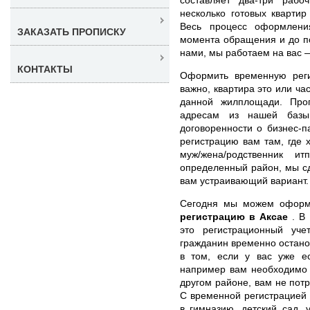
несколько готовых квартир
Весь процесс оформлени
ЗАКАЗАТЬ ПРОПИСКУ
момента обращения и до п
нами, мы работаем на вас —
КОНТАКТЫ
Оформить временную рег
важно, квартира это или ча
данной жилплощади. Про
адресам из нашей базы
договоренности о бизнес-п
регистрацию вам там, где 
муж/жена/родственник и
определенный район, мы с
вам устраивающий вариант.
Сегодня мы можем офор
регистрацию в Аксае
. В
это регистрационный уче
гражданин временно остано
в том, если у вас уже ес
например вам необходимо з
другом районе, вам не пот
С временной регистрацией 
в гимназию, детский сад, 